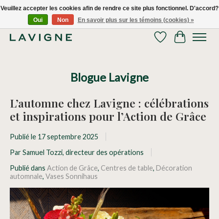
Veuillez accepter les cookies afin de rendre ce site plus fonctionnel. D'accord?
Oui
Non
En savoir plus sur les témoins (cookies) »
Nous livrons tous les jours dans le Grand Montréal! 514.521.0118
Liste de souhaits
Panier
Blogue Lavigne
L’automne chez Lavigne : célébrations
et inspirations pour l’Action de Grâce
Publié le
17 septembre 2025
Par Samuel Tozzi, directeur des opérations
Publié dans
Action de Grâce
,
Centres de table
,
Décoration
automnale
,
Vases Sonnihaus