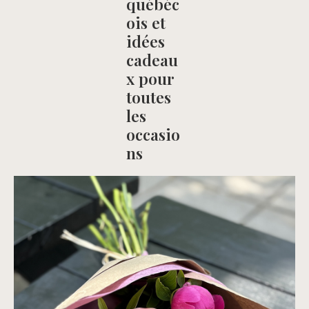
québéc
ois et
idées
cadeau
x pour
toutes
les
occasio
ns