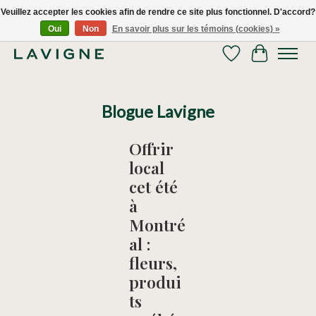
Veuillez accepter les cookies afin de rendre ce site plus fonctionnel. D'accord?
Oui
Non
En savoir plus sur les témoins (cookies) »
Nous livrons tous les jours dans le Grand Montréal! 514.521.0118
Liste de souhaits
Panier
Blogue Lavigne
Offrir
local
cet été
à
Montré
al :
fleurs,
produi
ts