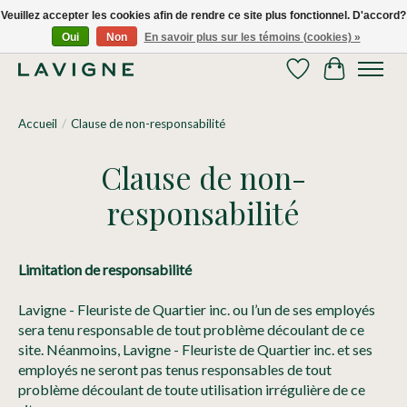
Veuillez accepter les cookies afin de rendre ce site plus fonctionnel. D'accord?
Oui
Non
En savoir plus sur les témoins (cookies) »
Nous livrons tous les jours dans le Grand Montréal! 514.521.0118
Liste de souhaits
Panier
Accueil
/
Clause de non-responsabilité
Clause de non-
responsabilité
Limitation de responsabilité
Lavigne - Fleuriste de Quartier inc. ou l’un de ses employés
sera tenu responsable de tout problème découlant de ce
site. Néanmoins, Lavigne - Fleuriste de Quartier inc. et ses
employés ne seront pas tenus responsables de tout
problème découlant de toute utilisation irrégulière de ce