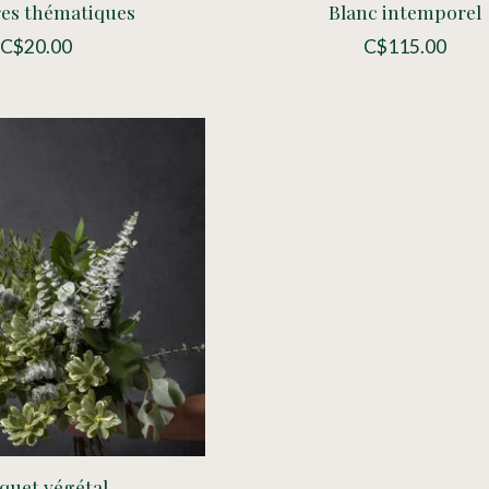
res thématiques
Blanc intemporel
C$20.00
C$115.00
quet végétal