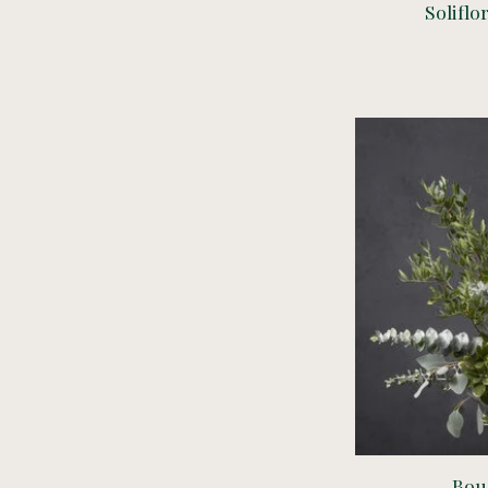
Soliflo
Bou