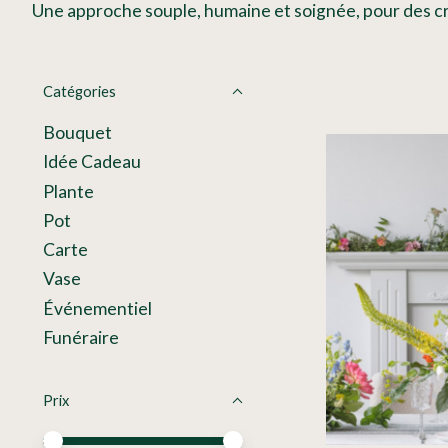
Une approche souple, humaine et soignée, pour des cré
Catégories
Bouquet
Idée Cadeau
Plante
Pot
Carte
Vase
Événementiel
Funéraire
Prix
Prix minimum
Price maximum value