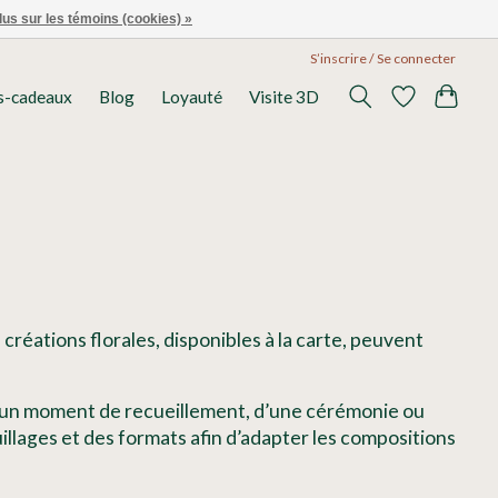
lus sur les témoins (cookies) »
S’inscrire / Se connecter
s-cadeaux
Blog
Loyauté
Visite 3D
éations florales, disponibles à la carte, peuvent
e, d’un moment de recueillement, d’une cérémonie ou
llages et des formats afin d’adapter les compositions