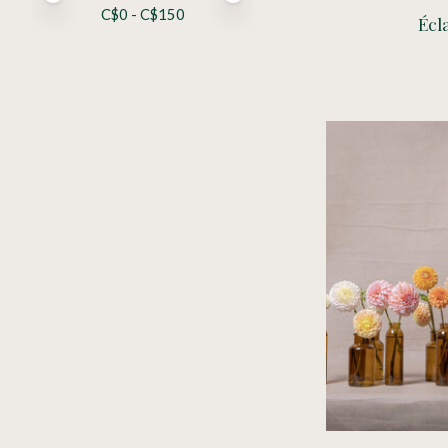
C$
0
- C$
150
Écl