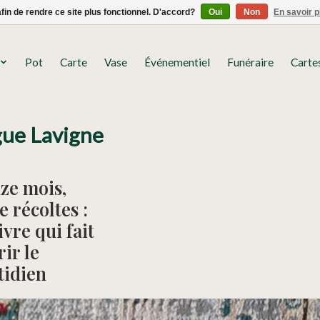
afin de rendre ce site plus fonctionnel. D'accord?
Oui
Non
En savoir p
Pot
Carte
Vase
Événementiel
Funéraire
Carte
gue Lavigne
ze mois,
e récoltes :
ivre qui fait
rir le
tidien