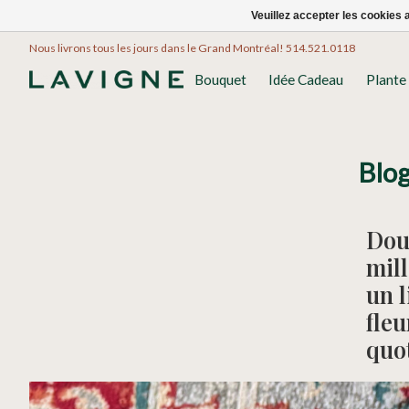
Veuillez accepter les cookies 
Nous livrons tous les jours dans le Grand Montréal! 514.521.0118
Bouquet
Idée Cadeau
Plante
Blo
Dou
mill
un l
fleu
quo