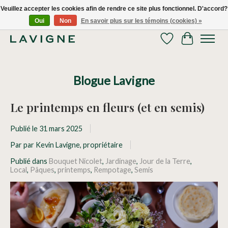
Veuillez accepter les cookies afin de rendre ce site plus fonctionnel. D'accord?
Oui
Non
En savoir plus sur les témoins (cookies) »
Nous livrons tous les jours dans le Grand Montréal! 514.521.0118
Liste de souhaits
Panier
Blogue Lavigne
Le printemps en fleurs (et en semis)
Publié le
31 mars 2025
Par par Kevin Lavigne, propriétaire
Publié dans
Bouquet Nicolet
,
Jardinage
,
Jour de la Terre
,
Local
,
Pâques
,
printemps
,
Rempotage
,
Semis