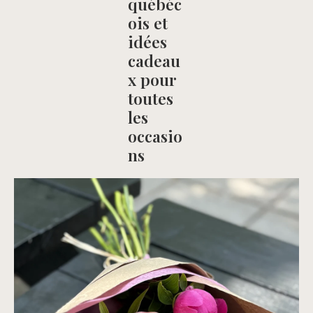
québéc
ois et
idées
cadeau
x pour
toutes
les
occasio
ns