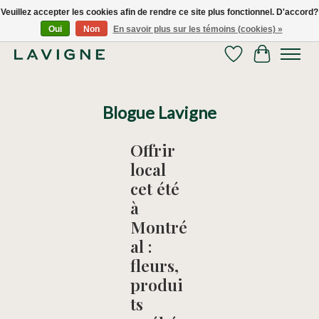
Veuillez accepter les cookies afin de rendre ce site plus fonctionnel. D'accord?
Oui
Non
En savoir plus sur les témoins (cookies) »
Nous livrons tous les jours dans le Grand Montréal! 514.521.0118
Liste de souhaits
Panier
Blogue Lavigne
Offrir
local
cet été
à
Montré
al :
fleurs,
produi
ts