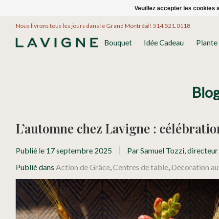
Veuillez accepter les cookies 
Nous livrons tous les jours dans le Grand Montréal! 514.521.0118
Bouquet
Idée Cadeau
Plante
Blo
L’automne chez Lavigne : célébration
Publié le
17 septembre 2025
Par Samuel Tozzi, directeur
Publié dans
Action de Grâce
,
Centres de table
,
Décoration a