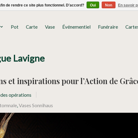
afin de rendre ce site plus fonctionnel. D'accord?
Oui
Non
En savoir p
Pot
Carte
Vase
Événementiel
Funéraire
Carte
gue Lavigne
s et inspirations pour l’Action de Grâc
 des opérations
utomnale
,
Vases Sonnihaus