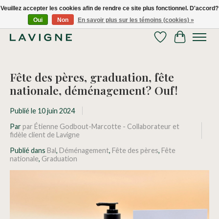
Veuillez accepter les cookies afin de rendre ce site plus fonctionnel. D'accord?
Oui
Non
En savoir plus sur les témoins (cookies) »
Nous livrons tous les jours dans le Grand Montréal! 514.521.0118
Liste de souhaits
Panier
Fête des pères, graduation, fête
nationale, déménagement? Ouf!
Publié le
10 juin 2024
Par
par Étienne Godbout-Marcotte - Collaborateur et
fidèle client de Lavigne
Publié dans
Bal
,
Déménagement
,
Fête des pères
,
Fête
nationale
,
Graduation