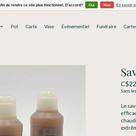
afin de rendre ce site plus fonctionnel. D'accord?
Oui
Non
En savoir p
Pot
Carte
Vase
Événementiel
Funéraire
Carte
Sav
C$22
Sans le
Le sav
effica
chaudr
extrêm