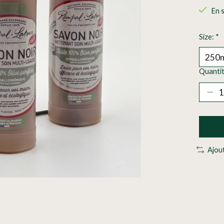
En 
Size:
*
Quantit
Ajou