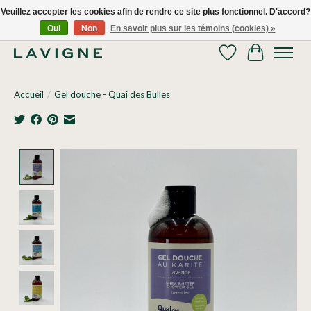
Veuillez accepter les cookies afin de rendre ce site plus fonctionnel. D'accord?
Oui
Non
En savoir plus sur les témoins (cookies) »
Nous livrons tous les jours dans le Grand Montréal! 514.521.0118
Liste de souhaits
Panier
Accueil
/
Gel douche - Quai des Bulles
Product image slideshow Items