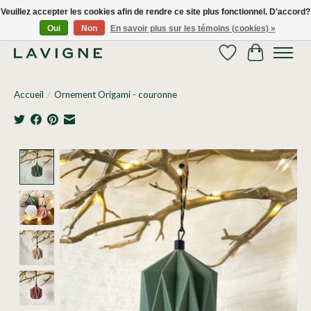
Veuillez accepter les cookies afin de rendre ce site plus fonctionnel. D'accord?
Oui
Non
En savoir plus sur les témoins (cookies) »
Nous livrons tous les jours dans le Grand Montréal! 514.521.0118
Liste de souhaits
Panier
Accueil
/
Ornement Origami - couronne
Product image slideshow Items