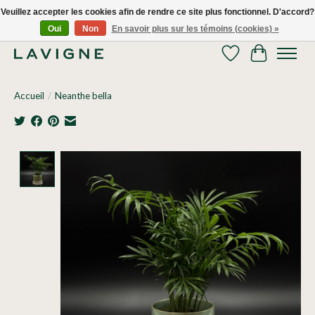
Veuillez accepter les cookies afin de rendre ce site plus fonctionnel. D'accord?
Oui
Non
En savoir plus sur les témoins (cookies) »
Nous livrons tous les jours dans le Grand Montréal! 514.521.0118
Liste de souhaits
Panier
Accueil
/
Neanthe bella
Product image slideshow Items