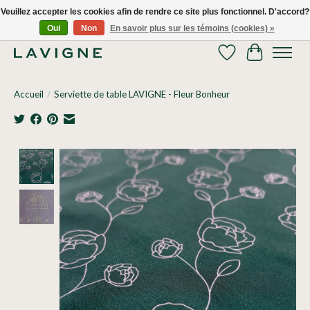
Veuillez accepter les cookies afin de rendre ce site plus fonctionnel. D'accord?
Oui
Non
En savoir plus sur les témoins (cookies) »
Nous livrons tous les jours dans le Grand Montréal! 514.521.0118
Liste de souhaits
Panier
Accueil
/
Serviette de table LAVIGNE - Fleur Bonheur
Product image slideshow Items