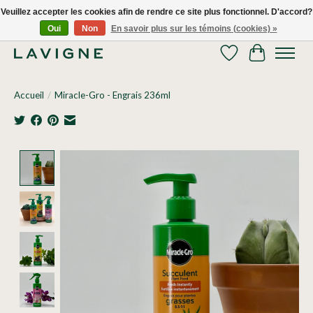
Veuillez accepter les cookies afin de rendre ce site plus fonctionnel. D'accord?
Oui
Non
En savoir plus sur les témoins (cookies) »
Nous livrons tous les jours dans le Grand Montréal! 514.521.0118
Liste de souhaits
Panier
Accueil
/
Miracle-Gro - Engrais 236ml
Product image slideshow Items