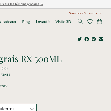
lus sur les témoins (cookies) »
S’inscrire / Se connecter
s-cadeaux
Blog
Loyauté
Visite 3D
grais RX 500ML
.00
s taxes
stock
*