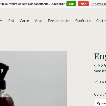
afin de rendre ce site plus fonctionnel. D'accord?
Oui
Non
En savoir p
Pot
Carte
Vase
Événementiel
Funéraire
Carte
En
C$26
Sans le
En 
Color: