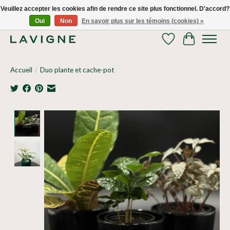
Veuillez accepter les cookies afin de rendre ce site plus fonctionnel. D'accord?
Oui
Non
En savoir plus sur les témoins (cookies) »
Nous livrons tous les jours dans le Grand Montréal! 514.521.0118
Liste de souhaits
Panier
Accueil
/
Duo plante et cache-pot
Product image slideshow Items