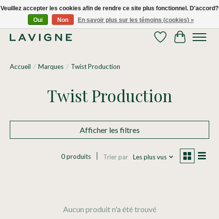
Veuillez accepter les cookies afin de rendre ce site plus fonctionnel. D'accord?
Oui
Non
En savoir plus sur les témoins (cookies) »
Nous livrons tous les jours dans le Grand Montréal! 514.521.0118
Liste de souhaits
Panier
Accueil
/
Marques
/
Twist Production
Twist Production
Afficher les filtres
0 produits
Trier par
Les plus vus
Aucun produit n'a été trouvé