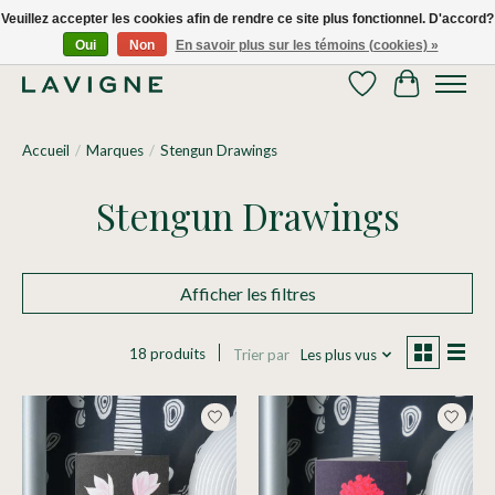
Veuillez accepter les cookies afin de rendre ce site plus fonctionnel. D'accord?
Oui
Non
En savoir plus sur les témoins (cookies) »
Nous livrons tous les jours dans le Grand Montréal! 514.521.0118
Liste de souhaits
Panier
Accueil
/
Marques
/
Stengun Drawings
Stengun Drawings
Afficher les filtres
18 produits
Trier par
Les plus vus