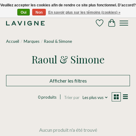
Veuillez accepter les cookies afin de rendre ce site plus fonctionnel. D'accord?
Oui
Non
En savoir plus sur les témoins (cookies) »
Nous livrons tous les jours dans le Grand Montréal! 514.521.0118
Liste de souhaits
Panier
Accueil
/
Marques
/
Raoul & Simone
Raoul & Simone
Afficher les filtres
0 produits
Trier par
Les plus vus
Aucun produit n'a été trouvé