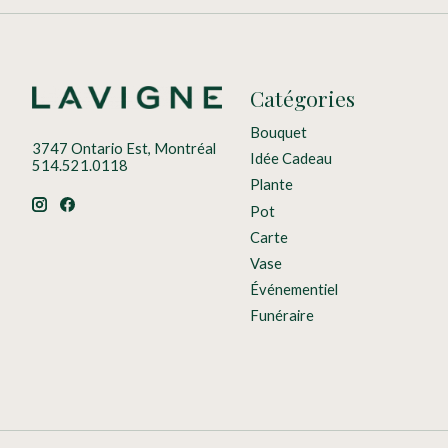
Catégories
Bouquet
3747 Ontario Est, Montréal
Idée Cadeau
514.521.0118
Plante
Pot
Carte
Vase
Événementiel
Funéraire