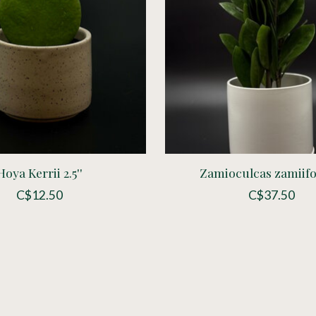
Hoya Kerrii 2.5''
Zamioculcas zamiifol
C$12.50
C$37.50