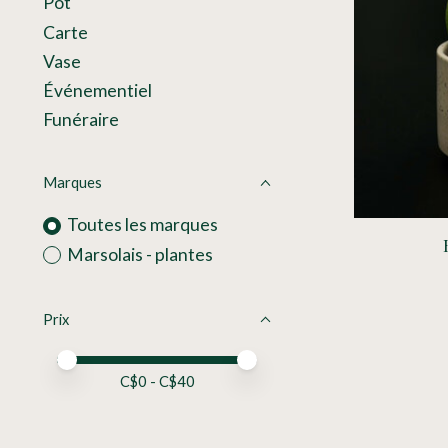
Pot
Carte
Vase
Événementiel
Funéraire
Marques
Toutes les marques
Marsolais - plantes
Prix
Prix minimum
Price maximum value
C$
0
- C$
40