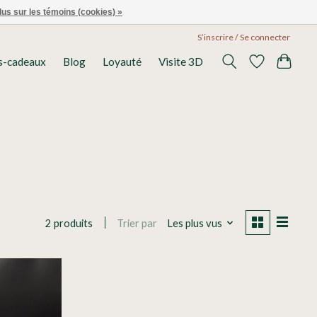
lus sur les témoins (cookies) »
S’inscrire / Se connecter
s-cadeaux
Blog
Loyauté
Visite 3D
Trier par
Les plus vus
2 produits