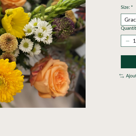
Size:
*
Quantit
Ajou