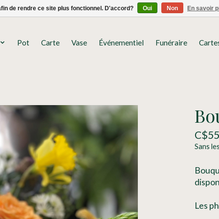
afin de rendre ce site plus fonctionnel. D'accord?
Oui
Non
En savoir p
Pot
Carte
Vase
Événementiel
Funéraire
Carte
Bou
C$55
Sans le
Bouque
dispon
Les ph