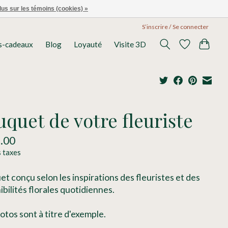
lus sur les témoins (cookies) »
S’inscrire / Se connecter
s-cadeaux
Blog
Loyauté
Visite 3D
quet de votre fleuriste
.00
s taxes
t conçu selon les inspirations des fleuristes et des
ibilités florales quotidiennes.
otos sont à titre d'exemple.