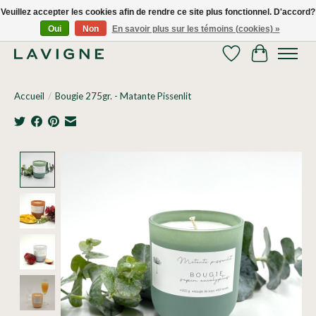
Veuillez accepter les cookies afin de rendre ce site plus fonctionnel. D'accord?
Oui
Non
En savoir plus sur les témoins (cookies) »
Nous livrons tous les jours dans le Grand Montréal! 514.521.0118
Liste de souhaits
Panier
Accueil
/
Bougie 275gr. - Matante Pissenlit
Product image slideshow Items