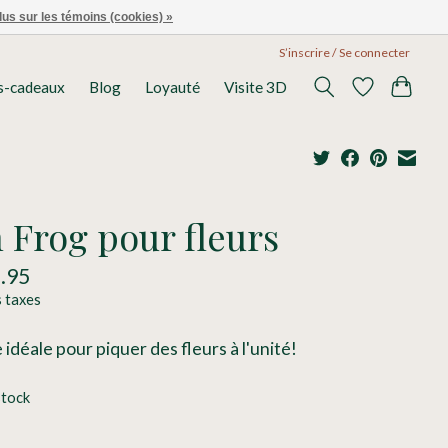
lus sur les témoins (cookies) »
S’inscrire / Se connecter
s-cadeaux
Blog
Loyauté
Visite 3D
 Frog pour fleurs
.95
s taxes
e idéale pour piquer des fleurs à l'unité!
stock