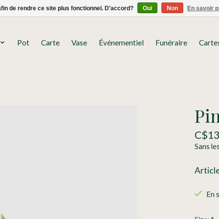
afin de rendre ce site plus fonctionnel. D'accord?
Oui
Non
En savoir p
Pot
Carte
Vase
Événementiel
Funéraire
Carte
Pin
C$13
Sans le
Articl
En 